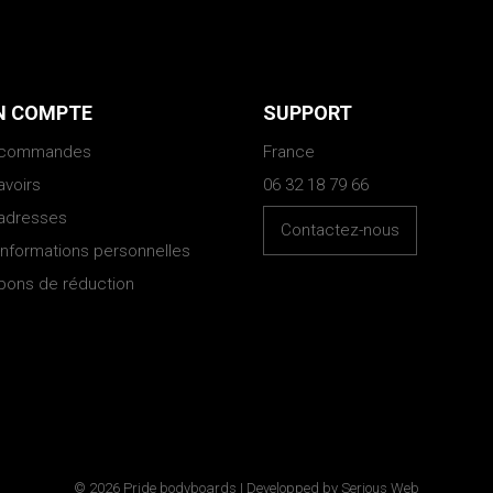
 COMPTE
SUPPORT
 commandes
France
avoirs
06 32 18 79 66
adresses
Contactez-nous
informations personnelles
bons de réduction
© 2026 Pride bodyboards | Developped by
Serious Web