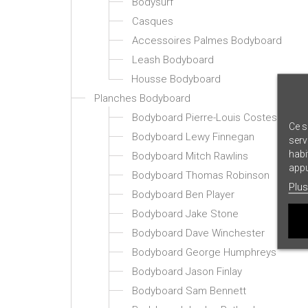
Bodysurf
Casques
Accessoires Palmes Bodyboard
Leash Bodyboard
Housse Bodyboard
Planches Bodyboard
Bodyboard Pierre-Louis Costes
Ce s
Bodyboard Lewy Finnegan
serv
habi
Bodyboard Mitch Rawlins
appu
Bodyboard Thomas Robinson
Plus
Bodyboard Ben Player
Bodyboard Jake Stone
Bodyboard Dave Winchester
Bodyboard George Humphreys
Bodyboard Jason Finlay
Bodyboard Sam Bennett