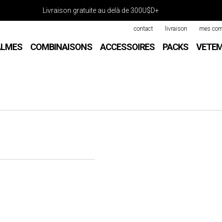
Livraison gratuite au delà de 300U$D+
contact
livraison
mes co
ALMES
COMBINAISONS
ACCESSOIRES
PACKS
VETE