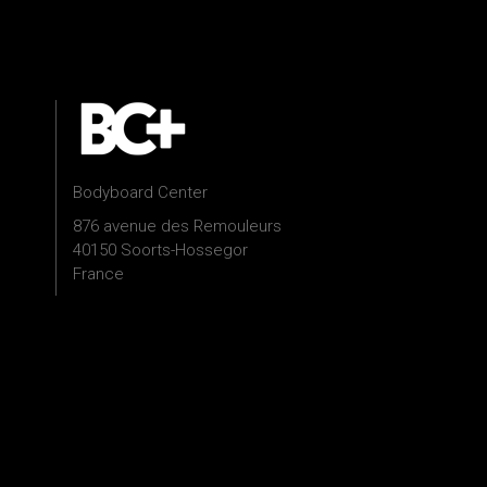
Bodyboard Center
876 avenue des Remouleurs
40150 Soorts-Hossegor
France