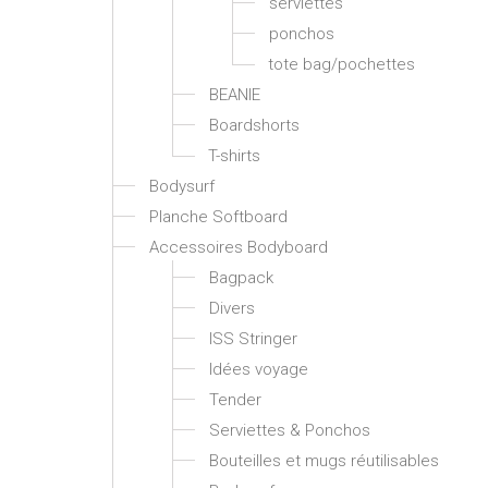
serviettes
ponchos
tote bag/pochettes
BEANIE
Boardshorts
T-shirts
Bodysurf
Planche Softboard
Accessoires Bodyboard
Bagpack
Divers
ISS Stringer
Idées voyage
Tender
Serviettes & Ponchos
Bouteilles et mugs réutilisables