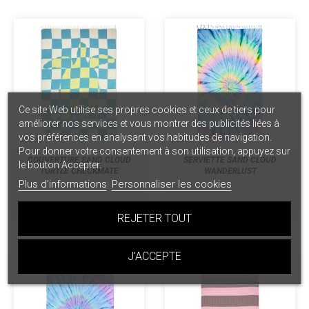
Ce site Web utilise ses propres cookies et ceux de tiers pour
améliorer nos services et vous montrer des publicités liées à
vos préférences en analysant vos habitudes de navigation.
$ 85.52
$ 66.30
Pour donner votre consentement à son utilisation, appuyez sur
COUVERTURE SAND CLOUD
SERVIETTE SAND CLOUD
le bouton Accepter.
TURTLE CHECKMATE
WANDERLUST
Plus d'informations
Personnaliser les cookies
REJETER TOUT
J'ACCEPTE