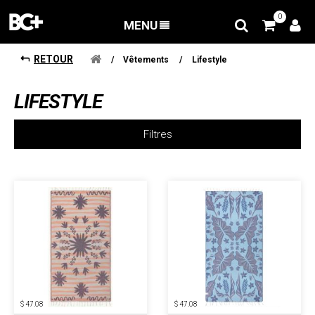
0
MENU
RETOUR
/
Vêtements
/
Lifestyle
LIFESTYLE
Filtres
$ 47.08
$ 47.08