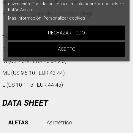
un caucho malayo de alta calidad.
navegación. Para dar su consentimiento sobre su uso pulse el
botón Acepto.
El modelo dispone de 5 colores a elegir.
Más información
Personalizar cookies
RECHAZAR TODO
Talla :
S (US 6-7 | EUR 39-40)
ACEPTO
M (US 7.5-9 | EUR 40.5-42.5)
ML (US 9.5-10 | EUR 43-44)
L (US 10-11.5 | EUR 44-45)
DATA SHEET
ALETAS
Asimétrico