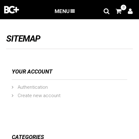
0
MENU
BACK
/
Sitemap
SITEMAP
YOUR ACCOUNT
Authentication
Create new account
CATEGORIES