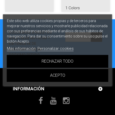
1 Colors
Este sitio web utiliza cookies propias y de terceros para
mejorar nuestros servicios y mostrarle publicidad relacionada
con sus preferencias mediante el análisis de sus hábitos de
SUSCRÍBASE A NUESTRO
navegación. Para dar su consentimiento sobre su uso pulse el
OK
BOLETÍN DE NOTICIAS Y
botón Acepto.
OBTENGA 5€ DE
Más información
Personalizar cookies
DESCUENTO EN SU
PRÓXIMO PEDIDO.
RECHAZAR TODO
ACEPTO
INFORMACIÓN