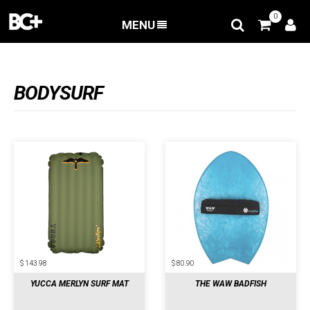
0
MENU
BACK
/
Accesorios
/
Bodysurf
BODYSURF
$ 143.98
$ 80.90
YUCCA MERLYN SURF MAT
THE WAW BADFISH