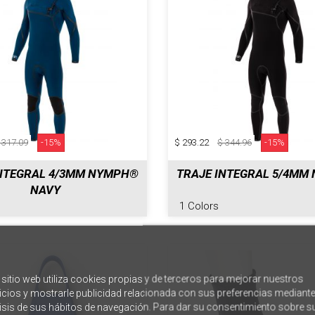
 317.09
-15%
$ 293.22
$ 344.96
-15%
INTEGRAL 4/3MM NYMPH®
TRAJE INTEGRAL 5/4MM
NAVY
1 Colors
 sitio web utiliza cookies propias y de terceros para mejorar nuestros
icios y mostrarle publicidad relacionada con sus preferencias mediante
isis de sus hábitos de navegación. Para dar su consentimiento sobre s