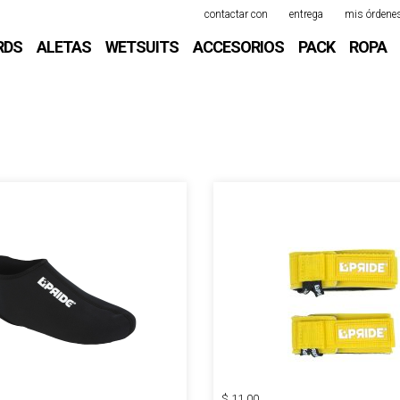
contactar con
entrega
mis órdene
DYBOARD
RDS
ALETAS
WETSUITS
ACCESORIOS
PACK
ROPA
$ 11.00