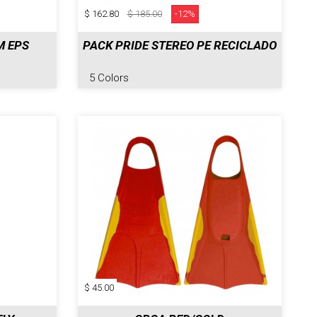
$ 162.80
$ 185.00
-12%
M EPS
PACK PRIDE STEREO PE RECICLADO
5 Colors
$ 45.00