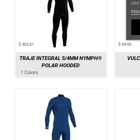
uso 
Más
$ 402.61
$ 69.00
TRAJE INTEGRAL 5/4MM NYMPH®
VULC
POLAR HOODED
1 Colors