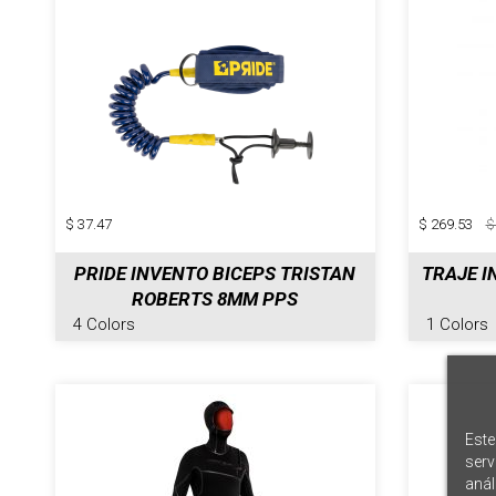
$ 37.47
$ 269.53
$
PRIDE INVENTO BICEPS TRISTAN
TRAJE 
ROBERTS 8MM PPS
4 Colors
1 Colors
Este
serv
anál