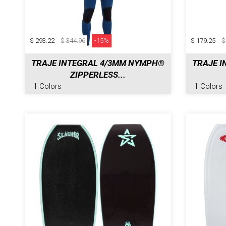
$ 293.22
$ 344.96
-15%
$ 179.25
$
TRAJE INTEGRAL 4/3MM NYMPH®
TRAJE 
ZIPPERLESS...
1 Colors
1 Colors