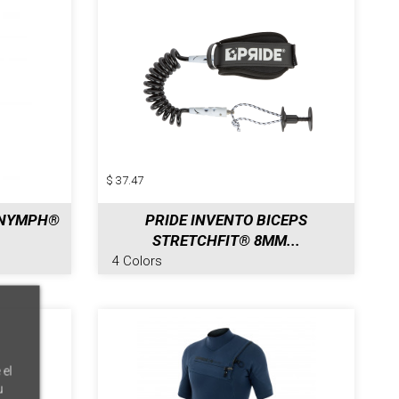
$ 37.47
 NYMPH®
PRIDE INVENTO BICEPS
STRETCHFIT® 8MM...
4 Colors
 el
u