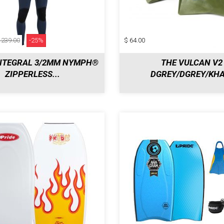
 239.00
-25%
$ 64.00
INTEGRAL 3/2MM NYMPH®
THE VULCAN V2
ZIPPERLESS...
DGREY/DGREY/KHA