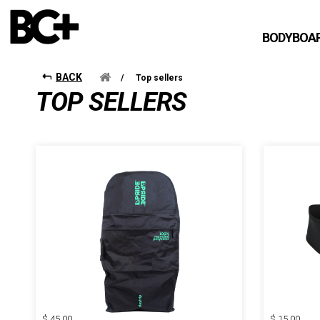
BO
BODYBOA
BACK
/
Top sellers
TOP SELLERS
$ 45.00
$ 15.00