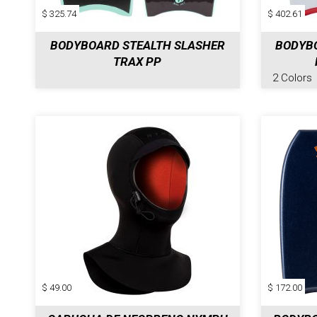
$ 325.74
$ 402.61
BODYBOARD STEALTH SLASHER
BODYBO
TRAX PP
2 Colors
$ 49.00
$ 172.00