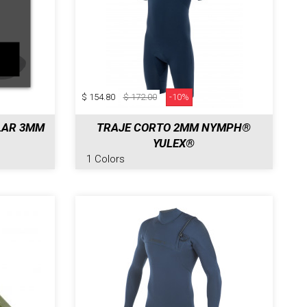
$ 154.80
$ 172.00
-10%
LAR 3MM
TRAJE CORTO 2MM NYMPH®
YULEX®
1 Colors