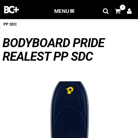
0
MENU
BACK
/
Tabla Bodyboard
/
BODYBOARD PRIDE REALEST
PP SDC
BODYBOARD PRIDE
REALEST PP SDC