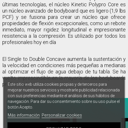
últimas tecnologías, e
l núcleo Kinetic Polypro Core es
un núcleo avanzado de bodyboard que es ligero (1,9 lbs
PCF) y se fusiona para crear un núcleo que ofrece
propiedades de flexión excepcionales, como un rebote
inmediato, mayor rigidez longitudinal e impresionante
resistencia a la compresión. Es utilizado por todos los
profesionales hoy en día
El Single to Double Concave aumenta la sustentación y
la velocidad en condiciones más pequeñas a medianas
al optimizar el flujo de agua debajo de tu tabla. Se ha
vuelto imprescindible en la mayoría de los bodyboards
profesionales.
Este sitio web utiliza cookies propias y de terceros para
mejorar nuestros servicios y mostrarle publicidad relacionada
con sus preferencias mediante el análisis de sus hábitos de
navegación. Para dar su consentimiento sobre su uso pulse el
botón Acepto.
Más información
Personalizar cookies