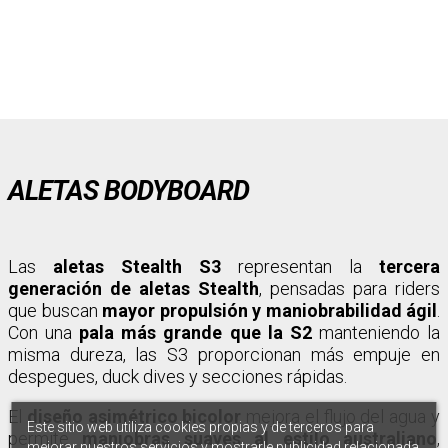
ALETAS BODYBOARD
Las
aletas Stealth S3
representan la
tercera
generación de aletas Stealth
, pensadas para riders
que buscan
mayor propulsión y maniobrabilidad ágil
.
Con una
pala más grande que la S2
manteniendo la
misma dureza, las S3 proporcionan más empuje en
despegues, duck dives y secciones rápidas.
El
diseño asimétrico bicolor
mejora el flujo del agua y
Este sitio web utiliza cookies propias y de terceros para
permite
maniobras suaves al estilo australiano
,
mejorar nuestros servicios y mostrarle publicidad relacionada