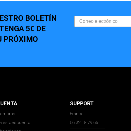
UESTRO BOLETÍN
BTENGA 5€ DE
U PRÓXIMO
CUENTA
SUPPORT
compras
France
vales descuento
06 32 18 79 66