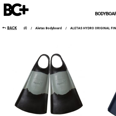
BO
BODYBOA
BACK
/
Aletas Bodyboard
/
ALETAS HYDRO ORIGINAL FI