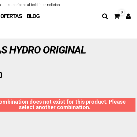
s
suscríbase al boletín de noticias
0
OFERTAS
BLOG
S HYDRO ORIGINAL
0
ombination does not exist for this product. Please
select another combination.