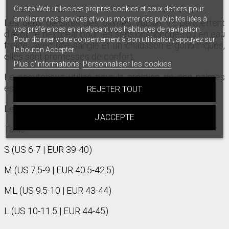
Ce site Web utilise ses propres cookies et ceux de tiers pour
améliorer nos services et vous montrer des publicités liées à
Les deux densités des palmes Vulcan V1 permettent
vos préférences en analysant vos habitudes de navigation.
d’avoir le flex idéal pour les sessions longues ou en eau
Pour donner votre consentement à son utilisation, appuyez sur
froide. Avec une sangle et un chausson ergonomiques,
le bouton Accepter.
elles sont promesses de confort.
Plus d'informations
Personnaliser les cookies
Le caoutchouc utilisé pour la création de ces palmes
est un caoutchouc malaisien de haute qualité.
REJETER TOUT
Le modèle se décline en 5 coloris.
J'ACCEPTE
Taille :
S (US 6-7 | EUR 39-40)
M (US 7.5-9 | EUR 40.5-42.5)
ML (US 9.5-10 | EUR 43-44)
L (US 10-11.5 | EUR 44-45)