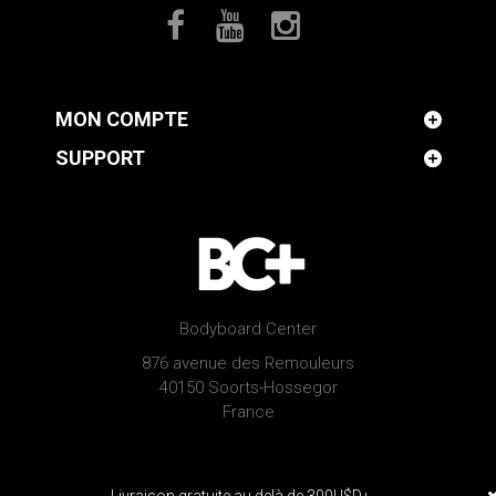
MON COMPTE
SUPPORT
Bodyboard Center
876 avenue des Remouleurs
40150 Soorts-Hossegor
France
© 2026 Pride bodyboards | Developped by
Serious Web