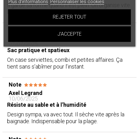
Plus d'informations
Personnaliser les cookies
Il garde sa forme quand il est plein. On organise vite
le contenu.
REJETER TOUT
Note
J'ACCEPTE
Romain LEFEBVRE
07/07/2025
Sac pratique et spatieux
On case serviettes, combi et petites affaires. Ça
tient sans s’abîmer pour l’instant.
Note
Axel Legrand
10/06/2025
Résiste au sable et à l’humidité
Design sympa, va avec tout. Il sèche vite après la
baignade. Indispensable pour la plage.