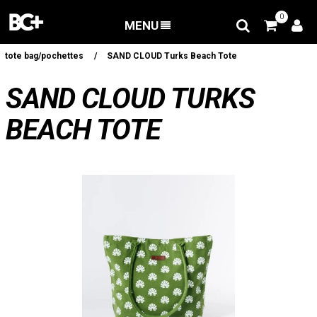
0
MENU
RETOUR
/
Vêtements
/
Lifestyle
/
tote bag/pochettes
/
SAND CLOUD Turks Beach Tote
SAND CLOUD TURKS
BEACH TOTE