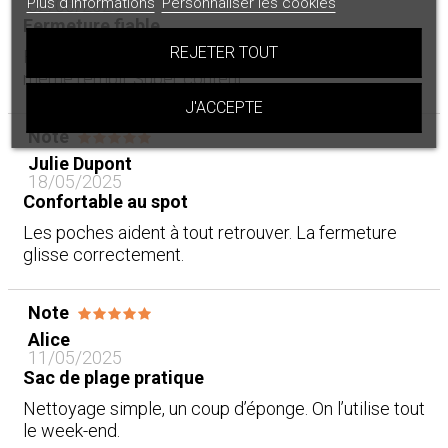
Plus d'informations
Personnaliser les cookies
02/06/2025
Fermeture fiable
REJETER TOUT
Fermeture aimantée efficace. Ça tient debout
même rempli. Super content.
J'ACCEPTE
Note
Julie Dupont
18/05/2025
Confortable au spot
Les poches aident à tout retrouver. La fermeture
glisse correctement.
Note
Alice
11/05/2025
Sac de plage pratique
Nettoyage simple, un coup d’éponge. On l’utilise tout
le week-end.