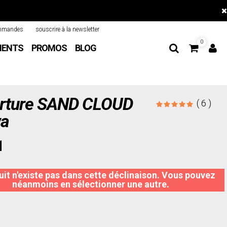
mmandes
souscrire à la newsletter
0
MENTS
PROMOS
BLOG
rture SAND CLOUD
( 6 )
wa
1
it n'existe pas dans cette déclinaison. Vous pouvez
néanmoins en sélectionner une autre.