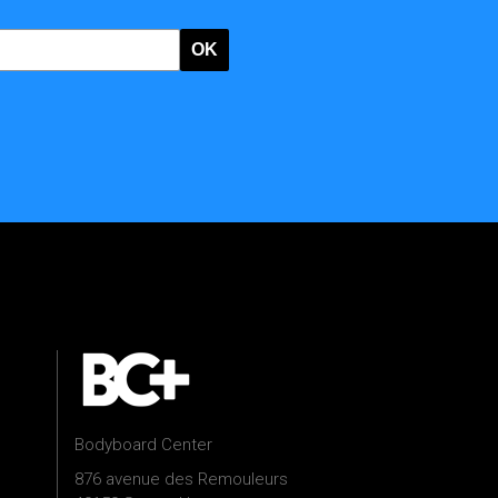
OK
Bodyboard Center
876 avenue des Remouleurs