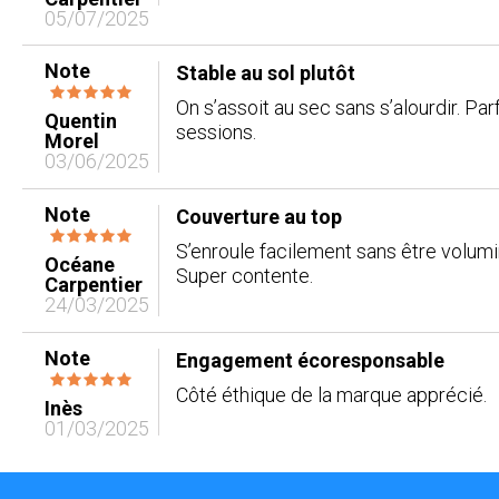
05/07/2025
Note
Stable au sol plutôt
On s’assoit au sec sans s’alourdir. Par
Quentin
sessions.
Morel
03/06/2025
Note
Couverture au top
S’enroule facilement sans être volumin
Océane
Super contente.
Carpentier
24/03/2025
Note
Engagement écoresponsable
Côté éthique de la marque apprécié.
Inès
01/03/2025