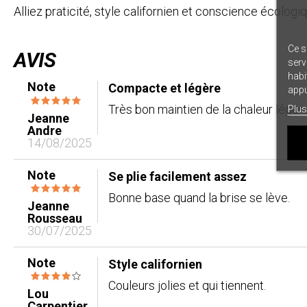
Alliez praticité, style californien et conscience écolog
Ce s
AVIS
serv
habi
Note
Compacte et légère
appu
Très bon maintien de la chaleur légère
Plus
Jeanne
Andre
14/08/2025
Note
Se plie facilement assez
Bonne base quand la brise se lève.
Jeanne
Rousseau
30/07/2025
Note
Style californien
Couleurs jolies et qui tiennent.
Lou
Carpentier