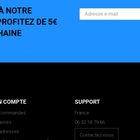
À NOTRE
ROFITEZ DE 5€
HAINE
 COMPTE
SUPPORT
 commandes
France
avoirs
06 32 18 79 66
adresses
Contactez-nous