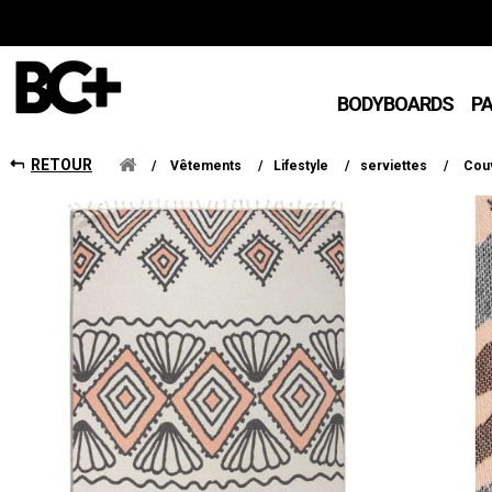
BODYBOARDS
P
RETOUR
/
Vêtements
/
Lifestyle
/
serviettes
/
Cou