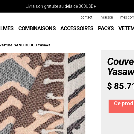
Livraison gratuite au delà de 300U$D+
contact
livraison
mes co
ALMES
COMBINAISONS
ACCESSOIRES
PACKS
VETE
verture SAND CLOUD Yasawa
Couve
Yasa
$ 85.7
Ce produ