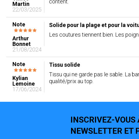
content.
Martin
22/03/2025
Note
Solide pour la plage et pour la voit
Les coutures tiennent bien. Les poig
Arthur
Bonnet
21/08/2024
Note
Tissu solide
Tissu qui ne garde pas le sable. La b
Kylian
qualité/prix au top.
Lemoine
17/06/2024
INSCRIVEZ-VOUS 
NEWSLETTER ET P