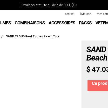
Livraison gratuite au delà de 300U$D+
contact
livraison
mes co
ALMES
COMBINAISONS
ACCESSOIRES
PACKS
VETE
/
SAND CLOUD Reef Turtles Beach Tote
SAND 
Beach
$ 47.0
Ce produ