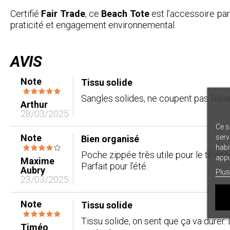
Certifié
Fair Trade
, ce
Beach Tote
est l’accessoire par
praticité et engagement environnemental.
AVIS
Note
Tissu solide
Sangles solides, ne coupent pas l’épa
Arthur
28/03/2025
Ce s
Note
serv
Bien organisé
habi
Poche zippée très utile pour le télé
appu
Maxime
Parfait pour l’été.
Aubry
Plus
23/03/2025
Note
Tissu solide
Tissu solide, on sent que ça va durer.
Timéo