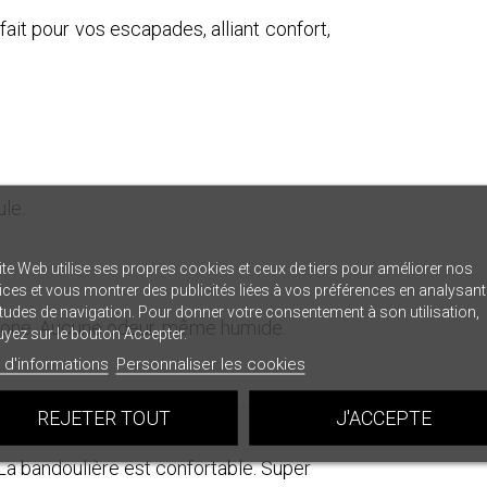
fait pour vos escapades, alliant confort,
ule.
ite Web utilise ses propres cookies et ceux de tiers pour améliorer nos
ices et vous montrer des publicités liées à vos préférences en analysan
tudes de navigation. Pour donner votre consentement à son utilisation,
phone. Aucune odeur, même humide.
yez sur le bouton Accepter.
 d'informations
Personnaliser les cookies
REJETER TOUT
J'ACCEPTE
 La bandoulière est confortable. Super