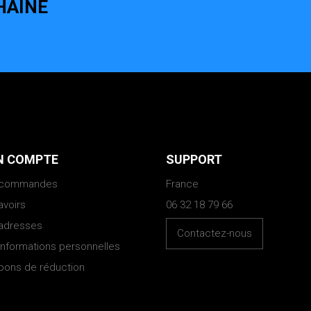
HAINE
 COMPTE
SUPPORT
 commandes
France
avoirs
06 32 18 79 66
adresses
Contactez-nous
informations personnelles
bons de réduction