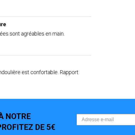
ure
nées sont agréables en main.
andoulière est confortable. Rapport
À NOTRE
ROFITEZ DE 5€