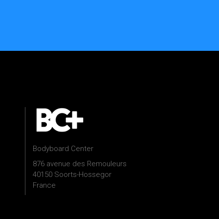
Bodyboard Center
876 avenue des Remouleurs
40150 Soorts-Hossegor
France