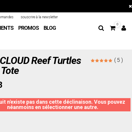
mmandes
souscrire à la newsletter
0
MENTS
PROMOS
BLOG
CLOUD Reef Turtles
( 5 )
 Tote
3
it n'existe pas dans cette déclinaison. Vous pouvez
néanmoins en sélectionner une autre.