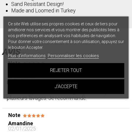
Sand Resistant Design!
Made and Loomed in Turkey
Ce site Web utilise ses propres cookies et ceux de tiers pour
améliorer nos services et vous montrer des publicités liées à
vos préférences en analysant vos habitudes de navigation.
Pour donner votre consentement à son utilisation, appuyez sur
le bouton Accepter.
AVIS
Plus d'informations
Personnaliser les cookies
Note
REJETER TOUT
Paul Bernard
24/05/2025
Belle qualité, finitions soignées
J'ACCEPTE
On sent la qualité au toucher. Ça tient bien après
plusieurs lavages. Je recommande.
Note
Amandine
02/01/2025