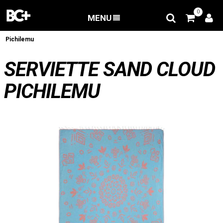
0
MENU
RETOUR
/
Vêtements
/
Serviette SAND CLOUD
Pichilemu
SERVIETTE SAND CLOUD
PICHILEMU