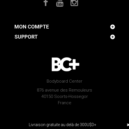
MON COMPTE
SUPPORT
Bodyboard Center
876 avenue des Remouleurs
40150 Soorts-Hossegor
France
© 2026 Pride bodyboards | Developped by
Serious Web
Livraison gratuite au delà de 300U$D+