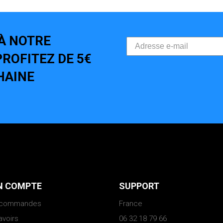
À NOTRE
ROFITEZ DE 5€
HAINE
 COMPTE
SUPPORT
 commandes
France
avoirs
06 32 18 79 66