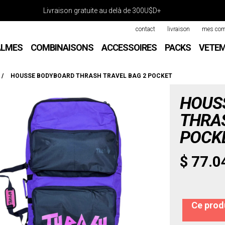
Livraison gratuite au delà de 300U$D+
contact
livraison
mes co
ALMES
COMBINAISONS
ACCESSOIRES
PACKS
VETE
/
HOUSSE BODYBOARD THRASH TRAVEL BAG 2 POCKET
HOUS
THRAS
POCK
$ 77.0
Ce produ