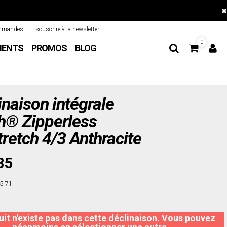
mmandes
souscrire à la newsletter
0
MENTS
PROMOS
BLOG
naison intégrale
® Zipperless
tretch 4/3 Anthracite
85
5.71
it n'existe pas dans cette déclinaison. Vous pouvez