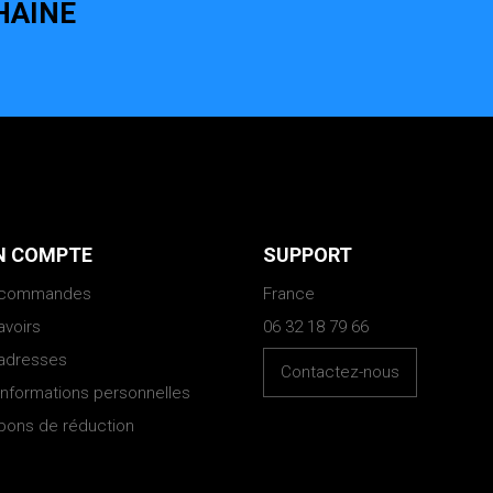
HAINE
 COMPTE
SUPPORT
 commandes
France
avoirs
06 32 18 79 66
adresses
Contactez-nous
informations personnelles
bons de réduction