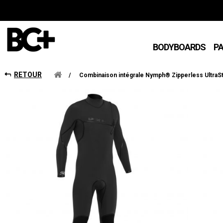
BODYBOARDS
P
RETOUR
/
Combinaison intégrale Nymph® Zipperless UltraSt