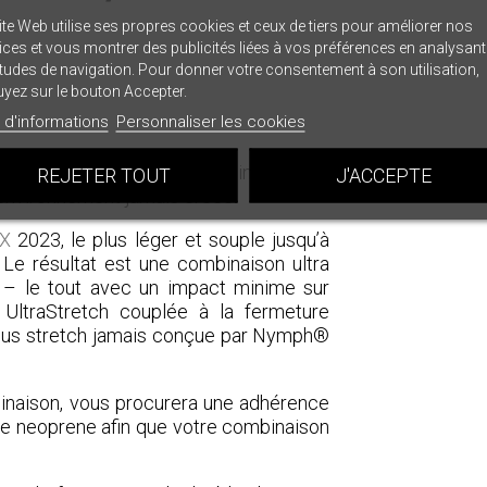
ite Web utilise ses propres cookies et ceux de tiers pour améliorer nos
ices et vous montrer des publicités liées à vos préférences en analysan
tudes de navigation. Pour donner votre consentement à son utilisation,
yez sur le bouton Accepter.
 d'informations
Personnaliser les cookies
ltra Stretch est la combinaison de
REJETER TOUT
J'ACCEPTE
’environnement jamais créée.
X
2023, le plus léger et souple jusqu’à
. Le résultat est une combinaison ultra
n – le tout avec un impact minime sur
 UltraStretch couplée à la fermeture
 plus stretch jamais conçue par Nymph®
inaison, vous procurera une adhérence
 le neoprene afin que votre combinaison