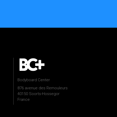
Bodyboard Center
876 avenue des Remouleurs
40150 Soorts-Hossegor
France