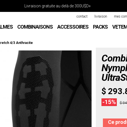
Livraison gratuite au delà de 300U$D+
contact
livraison
mes co
ALMES
COMBINAISONS
ACCESSOIRES
PACKS
VETE
retch 4/3 Anthracite
Combi
Nymph
UltraS
$ 293.
-15%
$ 34
Ce produ