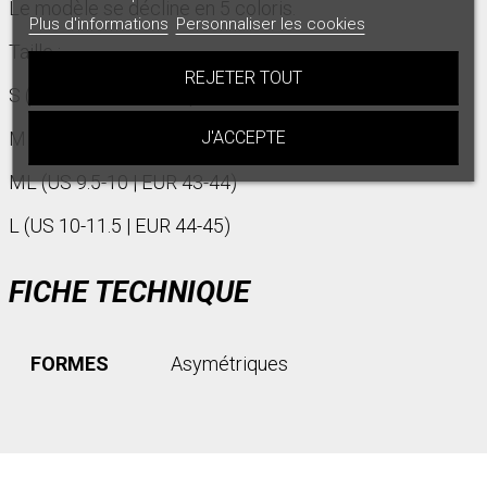
Le modèle se décline en 5 coloris.
Plus d'informations
Personnaliser les cookies
Taille :
REJETER TOUT
S (US 6-7 | EUR 39-40)
M (US 7.5-9 | EUR 40.5-42.5)
J'ACCEPTE
ML (US 9.5-10 | EUR 43-44)
L (US 10-11.5 | EUR 44-45)
FICHE TECHNIQUE
FORMES
Asymétriques