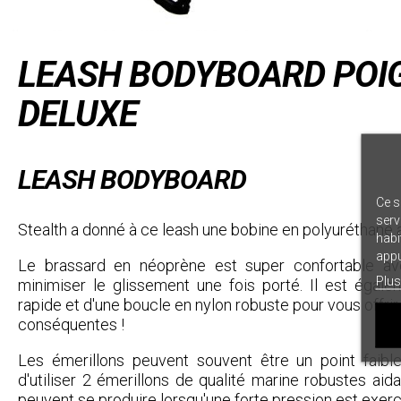
LEASH BODYBOARD POI
DELUXE
LEASH BODYBOARD
Ce s
serv
Stealth a donné à ce leash une bobine en polyuréthane
habi
appu
Le brassard en néoprène est super confortable a
Plus
minimiser le glissement une fois porté. Il est égal
rapide et d'une boucle en nylon robuste pour vous offrir 
conséquentes !
Les émerillons peuvent souvent être un point faible
d'utiliser 2 émerillons de qualité marine robustes aida
peuvent se produire lorsqu'une forte pression est exerc