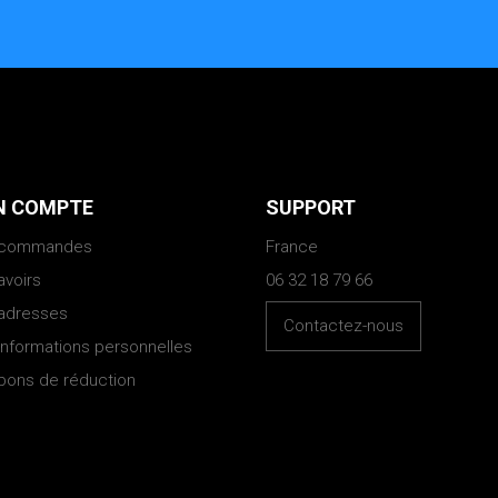
 COMPTE
SUPPORT
 commandes
France
avoirs
06 32 18 79 66
adresses
Contactez-nous
informations personnelles
bons de réduction