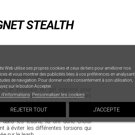
GNET STEALTH
ite Web utilise ses propres cookies et ceux de tiers pour améliorer nos
ices et vous montrer des publicités liées à vos préférences en analysan
 allemand de 9 mm d'épaisseur.
tudes de navigation. Pour donner votre consentement à son utilisation,
yez sur le bouton Accepter.
vec un brassard en gel imprimé pour
 d'informations
Personnaliser les cookies
ement doté d'une tirette à dégagement
une tranquillité d'esprit dans les vagues
REJETER TOUT
J'ACCEPTE
 dans les leashs, ils ont donc choisi
nt à éviter les différentes torsions qui
ée sur le leash.