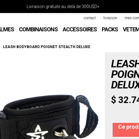
Livraison gratuite au delà de 300U$D+
contact
livraison
mes co
ALMES
COMBINAISONS
ACCESSOIRES
PACKS
VETE
LEASH BODYBOARD POIGNET STEALTH DELUXE
LEAS
POIGN
DELU
$ 32.7
Ce produ