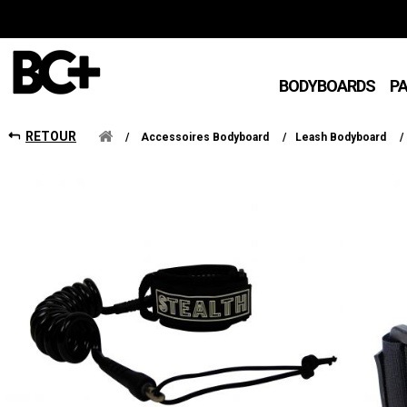
BODYBOARDS
P
RETOUR
/
Accessoires Bodyboard
/
Leash Bodyboard
/