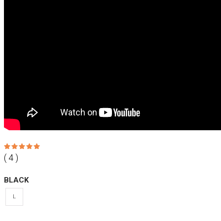
( 4 )
BLACK
L