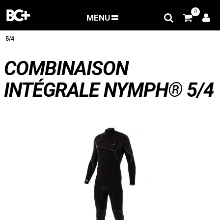
0
MENU
RETOUR
/
Promos
/
Combinaison intégrale Nymph®
5/4
COMBINAISON
INTÉGRALE NYMPH® 5/4