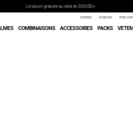
Livraison gratuite au delà de 300U$D+
contact
livraison
mes co
ALMES
COMBINAISONS
ACCESSOIRES
PACKS
VETE