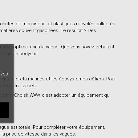
 chutes de menuiserie, et plastiques recyclés collectés
atières souvent gaspillées. Le résultat ? Des
 contrôle optimal dans la vague. Que vous soyez débutant
ssions de bodysurf.
t vos
er les forêts marines et les écosystèmes côtiers. Pour
 de notre planète.
océans. Choisir WAW, c’est adopter un équipement qui
ague est totale. Pour compléter votre équipement,
 la prise de vitesse dans les vagues.