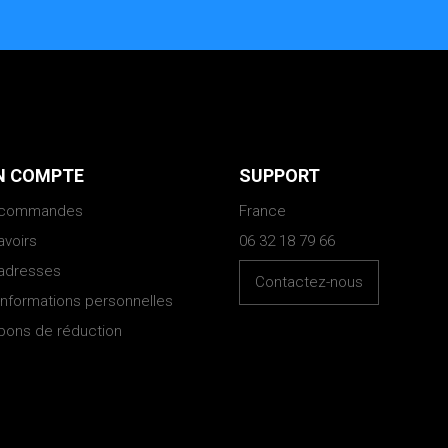
 COMPTE
SUPPORT
 commandes
France
avoirs
06 32 18 79 66
adresses
Contactez-nous
informations personnelles
bons de réduction