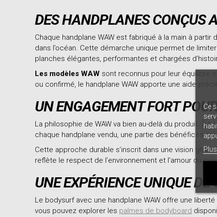
DES HANDPLANES CONÇUS A
Chaque handplane WAW est fabriqué à la main à partir d
dans l’océan. Cette démarche unique permet de limiter
planches élégantes, performantes et chargées d’histoi
Les modèles WAW
sont reconnus pour leur équilibre e
ou confirmé, le handplane WAW apporte une aide précie
UN ENGAGEMENT FORT POUR
Ce s
serv
La philosophie de WAW va bien au-delà du produit. À t
habi
chaque handplane vendu, une partie des bénéfices cont
appu
Plus
Cette approche durable s’inscrit dans une vision globa
reflète le respect de l’environnement et l’amour du mili
UNE EXPÉRIENCE UNIQUE DE 
Le bodysurf avec une handplane WAW offre une liberté
vous pouvez explorer les
palmes de bodyboard
disponi