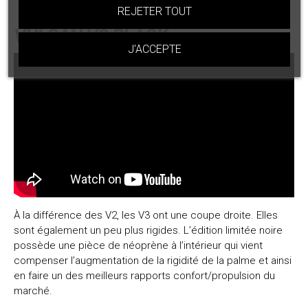
Style : Prone
REJETER TOUT
VULCAN V3 BLACK :
J'ACCEPTE
À la différence des V2, les V3 ont une coupe droite. Elles
sont également un peu plus rigides. L’édition limitée noire
possède une pièce de néoprène à l’intérieur qui vient
compenser l’augmentation de la rigidité de la palme et ainsi
en faire un des meilleurs rapports confort/propulsion du
marché.