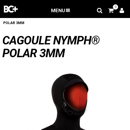
0
MENU
RETOUR
/
Combinaison Bodyboard
/
Cagoule NYMPH®
POLAR 3MM
CAGOULE NYMPH®
POLAR 3MM