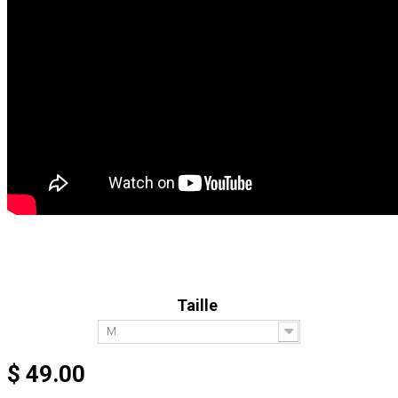
Taille
M
$ 49.00